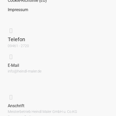
Cookie-Richtlinie (EU)
Impressum
Telefon
09461 - 2720
E-Mail
info@heindl-maler.de
Anschrift
Meisterbetrieb Heindl Maler GmbH u. Co.KG