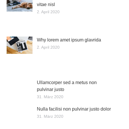
vitae nisl
2. April 2020
Why lorem amet ipsum glavrida
2. April 2020
Ullamcorper sed a metus non
pulvinar justo
31. März 2020
Nulla facilisi non pulvinar justo dolor
31. März 2020