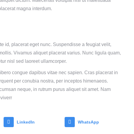
sl aliquet dictum. Maecenas volutpat nisl ut malesuada
 placerat magna interdum.
te id, placerat eget nunc. Suspendisse a feugiat velit,
mollis. Vivamus aliquet placerat varius. Nunc ligula quam,
tur nisl sed laoreet ullamcorper.
libero congue dapibus vitae nec sapien. Cras placerat in
 torquent per conubia nostra, per inceptos himenaeos.
cumsan neque, in rutrum purus aliquet sit amet. Nam
 viverr
LinkedIn
WhatsApp