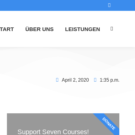
TART
ÜBER UNS
LEISTUNGEN
April 2, 2020
1:35 p.m.
DONATE
Support Seven Courses!