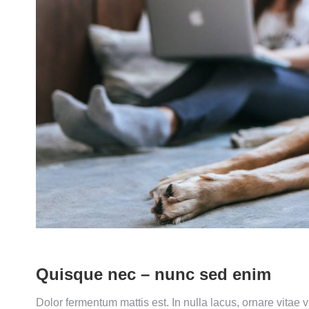
Quisque nec – nunc sed enim
Dolor fermentum mattis est. In nulla lacus, ornare vitae 