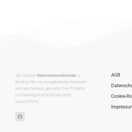
AGB
Wir sind ein
Malermeisterbetrieb
in
Roding. Mit vier ausgebildeten Meistern
Datensch
sind wir bestens gerüstet Ihre Projekte
hochwertig und fachmännisch
Cookie-Ric
auszuführen.
Impressu