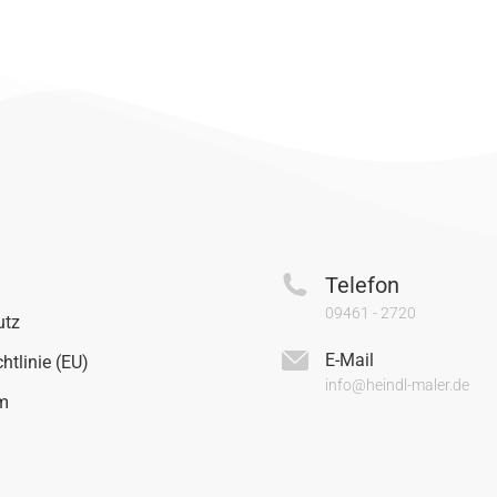
Telefon
09461 - 2720
utz
E-Mail
htlinie (EU)
info@heindl-maler.de
m