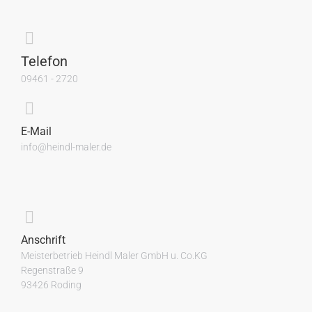
Telefon
09461 - 2720
E-Mail
info@heindl-maler.de
Anschrift
Meisterbetrieb Heindl Maler GmbH u. Co.KG
Regenstraße 9
93426 Roding